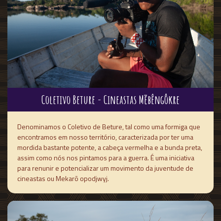
Coletivo Beture - Cineastas Mẽbêngôkre
Denominamos o Coletivo de Beture, tal como uma formiga que
encontramos em nosso território, caracterizada por ter uma
mordida bastante potente, a cabeça vermelha e a bunda preta,
assim como nós nos pintamos para a guerra. É uma iniciativa
para renunir e potencializar um movimento da juventude de
cineastas ou Mekarõ opodjwyj.