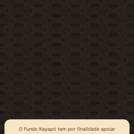
O Fundo Kayapó tem por finalidade apoiar