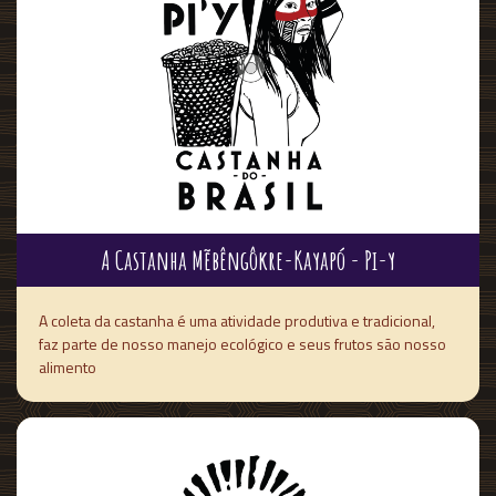
A Castanha Mẽbêngôkre-Kayapó - Pi-y
A coleta da castanha é uma atividade produtiva e tradicional,
faz parte de nosso manejo ecológico e seus frutos são nosso
alimento