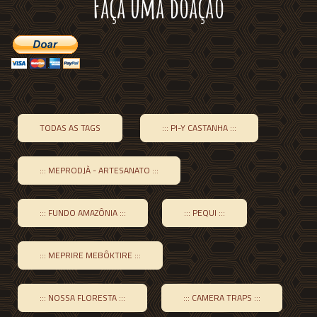
Faça uma doação
TODAS AS TAGS
::: PI-Y CASTANHA :::
::: MEPRODJÀ - ARTESANATO :::
::: FUNDO AMAZÔNIA :::
::: PEQUI :::
::: MEPRIRE MEBÔKTIRE :::
::: NOSSA FLORESTA :::
::: CAMERA TRAPS :::