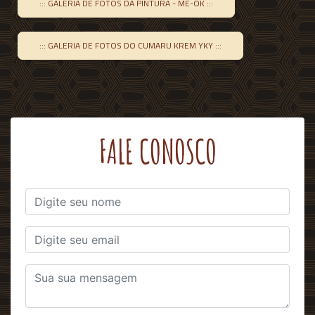
::: GALERIA DE FOTOS DA PINTURA - MÊ-ÔK :::
::: GALERIA DE FOTOS DO CUMARU KREM YKY :::
FALE CONOSCO