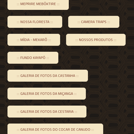
::: MEPRIRE MEBÔKTIRE :::
::: NOSSA FLORESTA :::
::: CAMERA TRAPS :::
::: MÍDIA - MEKARÕ :::
::: NOSSOS PRODUTOS :::
::: FUNDO KAYAPÓ :::
::: GALERIA DE FOTOS DA CASTANHA :::
::: GALERIA DE FOTOS DA MIÇANGA :::
::: GALERIA DE FOTOS DA CESTARIA :::
::: GALERIA DE FOTOS DO COCAR DE CANUDO :::