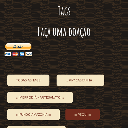
Tags
Faça uma doação
TODAS AS TAGS
::: PI-Y CASTANHA :::
::: MEPRODJÀ - ARTESANATO :::
::: FUNDO AMAZÔNIA :::
::: PEQUI :::