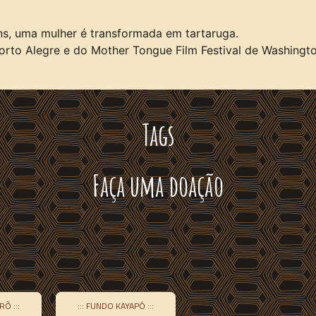
s, uma mulher é transformada em tartaruga.
Porto Alegre e do Mother Tongue Film Festival de Washingto
Tags
Faça uma doação
RÕ :::
::: FUNDO KAYAPÓ :::