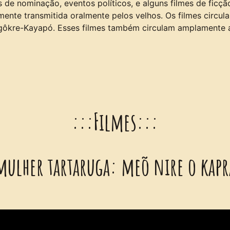
s de nominação, eventos políticos, e alguns filmes de ficç
ente transmitida oralmente pelos velhos. Os filmes circu
ôkre-Kayapó. Esses filmes também circulam amplamente at
:::Filmes:::
mulher tartaruga: meõ nire o kap