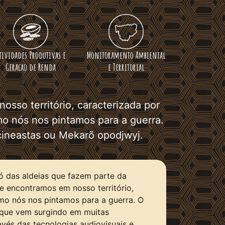
tividades Produtivas e
Monitoramento Ambiental
Geracao de Renda
e Territorial
so território, caracterizada por
o nós nos pintamos para a guerra.
 cineastas ou Mekarõ opodjwyj.
 das aldeias que fazem parte da
e encontramos em nosso território,
mo nós nos pintamos para a guerra. O
e que vem surgindo em muitas
vés das tecnologias audiovisuais e