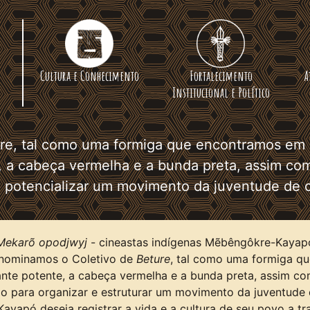
Cultura e Conhecimento
Fortalecimento
A
Institucional e Político
e, tal como uma formiga que encontramos em nos
, a cabeça vermelha e a bunda preta, assim com
 e potencializar um movimento da juventude de
Mekarõ opodjwyj
- cineastas indígenas Mẽbêngôkre-Kayapó
Denominamos o Coletivo de
Beture
, tal como uma formiga qu
ante potente, a cabeça vermelha e a bunda preta, assim co
ido para organizar e estruturar um movimento da juventud
apó deseja registrar a vida e a cultura de seu povo a tra