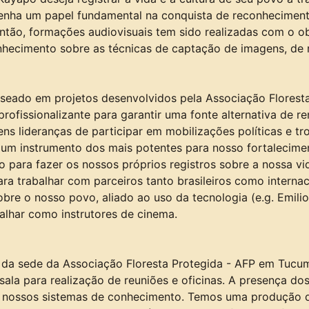
enha um papel fundamental na conquista de reconhecimento
então, formações audiovisuais tem sido realizadas com o o
onhecimento sobre as técnicas de captação de imagens, de r
seado em projetos desenvolvidos pela Associação Florest
profissionalizante para garantir uma fonte alternativa de
ens lideranças de participar em mobilizações políticas e 
r um instrumento dos mais potentes para nosso fortalecim
para fazer os nossos próprios registros sobre a nossa vida
ara trabalhar com parceiros tanto brasileiros como interna
re o nosso povo, aliado ao uso da tecnologia (e.g. Emili
alhar como instrutores de cinema.
 da sede da Associação Floresta Protegida - AFP em Tucum
ala para realização de reuniões e oficinas. A presença do
 nossos sistemas de conhecimento. Temos uma produção de