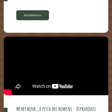
MidiaMekaro
Memy bijok_A festa dos homens - Bepkadjoiti