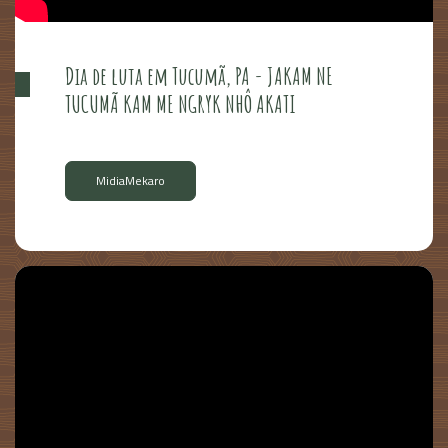
Dia de luta em Tucumã, PA - JAKAM NE
TUCUMÃ KAM ME NGRYK NHÔ AKATI
MidiaMekaro