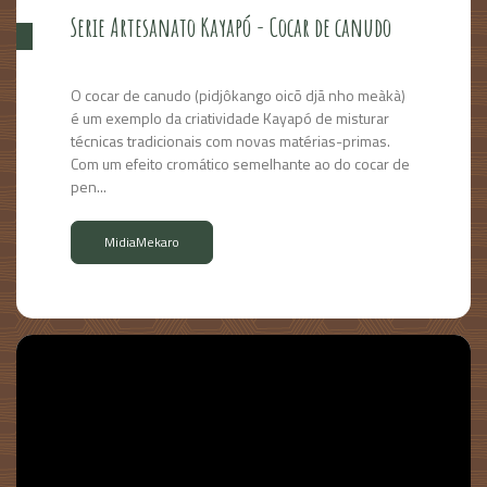
Serie Artesanato Kayapó - Cocar de canudo
O cocar de canudo (pidjôkango oicõ djã nho meàkà)
é um exemplo da criatividade Kayapó de misturar
técnicas tradicionais com novas matérias-primas.
Com um efeito cromático semelhante ao do cocar de
pen...
MidiaMekaro