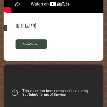
Tuire Kayapó
MidiaMekaro