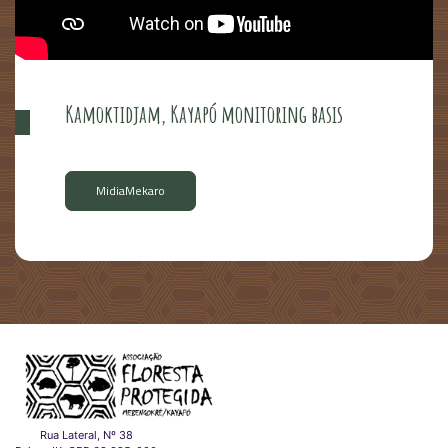
Kamoktidjam, Kayapó monitoring basis
MidiaMekaro
Rua Lateral, Nº 38