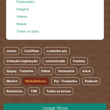
Publicações
Imagens
Vídeos
Mapas
Todos os tipos
cartas
Cartilhas
castanha piy
Coleção Legislação
comunicado
Coobay
Djapej - Trabalho
Edital
formulario
kikre
Menire
MidiaMekaro
Piy - Castanha
Podcast
Relatórios
TDR
Todos os temas
Limpar filtros