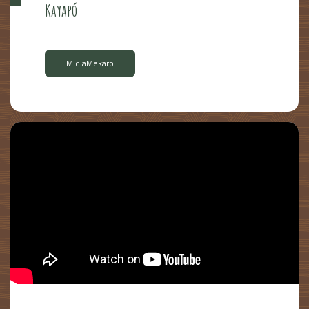
Kayapó
MidiaMekaro