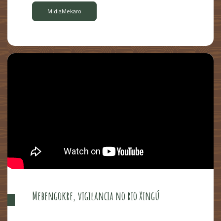
MidiaMekaro
Mebengokre, vigilancia no rio Xingú