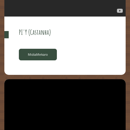
PI'Y (Castanha)
MidiaMekaro