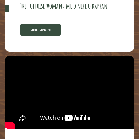
The tortoise woman: me o nire o kapran
MidiaMekaro