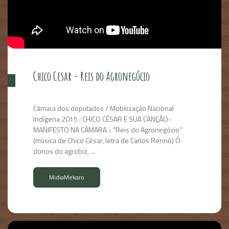
Chico Cesar - Reis do Agronegócio
Câmara dos deputados / Mobilização Nacional
Indígena 2015 : CHICO CÉSAR E SUA CANÇÃO-
MANIFESTO NA CÂMARA :: “Reis do Agronegócio”
(música de Chico César, letra de Carlos Rennó) Ó
donos do agrobiz, ...
MidiaMekaro