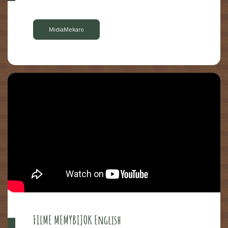
MidiaMekaro
FILME MEMYBIJOK English