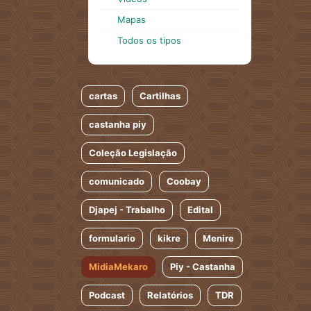
Mapas
Todos os tipos
cartas
Cartilhas
castanha piy
Coleção Legislação
comunicado
Coobay
Djapej - Trabalho
Edital
formulario
kikre
Menire
MidiaMekaro
Piy - Castanha
Podcast
Relatórios
TDR